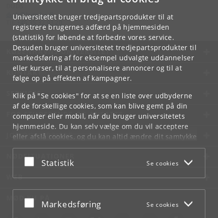
DUDS
duds
@
hum
.
ku
.
dk
Universitetet bruger tredjepartsprodukter til at
Tlf:
+45 35 32 93 20
registrere brugernes adfærd på hjemmesiden
(statistik) for løbende at forbedre vores service.
Desuden bruger universitetet tredjepartsprodukter til
KØBENHAVNS UNIVERSITET
markedsføring af for eksempel udvalgte uddannelser
eller kurser, til at personalisere annoncer og til at
KONTAKT
følge op på effekten af kampagner.
SERVICES
Klik på "Se cookies" for at se en liste over udbyderne
af de forskellige cookies, som kan blive gemt på din
FOR STUDERENDE OG ANSATTE
computer eller mobil, når du bruger universitetets
hjemmeside. Du kan selv vælge om du vil acceptere
JOB OG KARRIERE
eller afslå cookies, og du kan altid ændre dit samtykke
under
Cookie- og privatlivspolitik
som du finder i
NØDSITUATIONER
bunden af hver side.
Acceptér eller afslå
Statistik
Se cookies
Googles privatlivspolitik
WEB
MØD KU PÅ
Acceptér eller afslå
Markedsføring
Se cookies