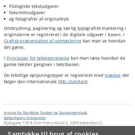
filologiske tekstudgaver
faksimileudgaver
og fotografier af originaltryk.
Ombrydning, paginering og særlig typografisk markering i
originalerne er registreret i de digitale udgaver i basen. I
Grafisk præsentation af opmærkning
kan man se hvordan
det gøres.
I
Principper for tekstgengivelse
kan man læse hvordan de
gamle tekster gengives i tekstbasen.
De tekstlige oplysningstyper er registreret med
mærker
der
følger den internationale
XML-standard
.
Institut for Nordiske Studier og Sprogvidenskab
Københavns Universitet
Njalsgade 136 & Emil Holms Kanal 2, 2300 København S
Samtykke til brug af cookies
Kontakt: