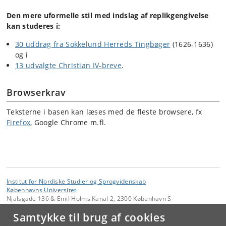
Den mere uformelle stil med indslag af replikgengivelse
kan studeres i:
30 uddrag fra Sokkelund Herreds Tingbøger
(1626-1636)
og i
13 udvalgte Christian IV-breve
.
Browserkrav
Teksterne i basen kan læses med de fleste browsere, fx
Firefox
, Google Chrome m.fl.
Institut for Nordiske Studier og Sprogvidenskab
Københavns Universitet
Njalsgade 136 & Emil Holms Kanal 2, 2300 København S
Samtykke til brug af cookies
Kontakt:
DUDS