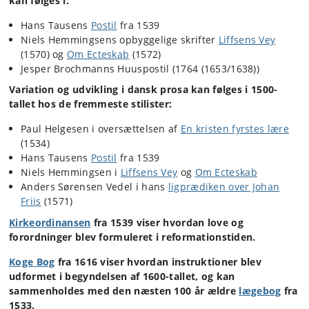
kan følges i:
Hans Tausens
Postil
fra 1539
Niels Hemmingsens opbyggelige skrifter
Liffsens Vey
(1570) og
Om Ecteskab
(1572)
Jesper Brochmanns Huuspostil (1764 (1653/1638))
Variation og udvikling i dansk prosa kan følges i 1500-
tallet hos de fremmeste stilister:
Paul Helgesen i oversættelsen af
En kristen fyrstes lære
(1534)
Hans Tausens
Postil
fra 1539
Niels Hemmingsen i
Liffsens Vey
og
Om Ecteskab
Anders Sørensen Vedel i hans
ligprædiken over Johan
Friis
(1571)
Kirkeordinansen
fra 1539 viser hvordan love og
forordninger blev formuleret i reformationstiden.
Koge Bog
fra 1616 viser hvordan instruktioner blev
udformet i begyndelsen af 1600-tallet, og kan
sammenholdes med den næsten 100 år ældre
lægebog
fra
1533.