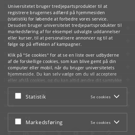
duds
@
hum
.
ku
.
dk
Universitetet bruger tredjepartsprodukter til at
Tlf:
+45 35 32 93 20
registrere brugernes adfærd på hjemmesiden
(statistik) for løbende at forbedre vores service.
Desuden bruger universitetet tredjepartsprodukter til
KØBENHAVNS UNIVERSITET
markedsføring af for eksempel udvalgte uddannelser
eller kurser, til at personalisere annoncer og til at
KONTAKT
følge op på effekten af kampagner.
SERVICES
Klik på "Se cookies" for at se en liste over udbyderne
af de forskellige cookies, som kan blive gemt på din
FOR STUDERENDE OG ANSATTE
computer eller mobil, når du bruger universitetets
hjemmeside. Du kan selv vælge om du vil acceptere
JOB OG KARRIERE
eller afslå cookies, og du kan altid ændre dit samtykke
under
Cookie- og privatlivspolitik
som du finder i
NØDSITUATIONER
bunden af hver side.
Acceptér eller afslå
Statistik
Se cookies
Googles privatlivspolitik
WEB
MØD KU PÅ
Acceptér eller afslå
Markedsføring
Se cookies