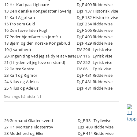
12
Hr. Karl paa Ligbaare
DgF 409
Riddervise
13
Den danske Kongedatter i Sverig
DgF 137
Historisk vise
14
Karl Algotsøn
DgF 182
Historisk vise
15
Tro som Guld
DgF 254
Riddervise
16
Den favre liden Fugl
DgF 506
Riddervise
17
Peder hjemfører sin Jomfru
DgF 403
Riddervise
18
Bjørn og den norske Kongebrud
DgF 429
Riddervise
19
(I sandhed)
DV 296
Lyrisk vise
20
(Ingen ting ved jeg så dyre at være)
DV 116
Lyrisk vise
21
(I fryden vil jeg leve en stund)
DV 252
Lyrisk vise
22
De tre Søstre
DV 86
Episk vise
23
Karl og Rigmor
DgF 431
Riddervise
24
Nilus og Adelus
DgF 481
Riddervise
25
Nilus og Adelus
DgF 481
Riddervise
Svanings håndskrift I
26
Germand Gladensvend
DgF 33
Tryllevise
27
Hr. Mortens Klosterrov
DgF 408
Riddervise
28
Medelferd og Ellen
DgF 414
Riddervise