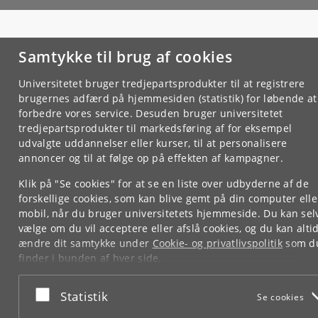
Samtykke til brug af cookies
Universitetet bruger tredjepartsprodukter til at registrere
brugernes adfærd på hjemmesiden (statistik) for løbende at
forbedre vores service. Desuden bruger universitetet
tredjepartsprodukter til markedsføring af for eksempel
udvalgte uddannelser eller kurser, til at personalisere
annoncer og til at følge op på effekten af kampagner.
Klik på "Se cookies" for at se en liste over udbyderne af de
forskellige cookies, som kan blive gemt på din computer elle
mobil, når du bruger universitetets hjemmeside. Du kan sel
vælge om du vil acceptere eller afslå cookies, og du kan alti
ændre dit samtykke under
Cookie- og privatlivspolitik
som d
finder i bunden af hver side.
Googles privatlivspolitik
Acceptér eller afslå
Statistik
Se cookies