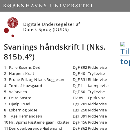
Start
Digitale Undersøgelser af
Dansk Sprog (DUDS)
Svanings håndskrift I (Nks.
815b,4º)
1
Palle Bosøns Død
DgF 392
Riddervise
2
Harpens Kraft
DgF 40
Tryllevise
3
Brune-Erik og Nilaus Buggesøn
DgF 331
Riddervise
4
Tord af Havsgaard
DgF 1
Kæmpevise
5
Valravnen
DgF 60
Tryllevise
6
De to Søstre
DV 85
Episk vise
7
Hjælp i Nød
DgF 201
Riddervise
8
Esbern og Sidsel
DgF 250
Riddervise
9
Tyge Hermandsøn
DgF 391
Riddervise
10
Hr. Bjørns Fæstemø gaar i Kloster
DgF 456
Riddervise
11
Den overbærende Ægtemand
DgF 362
Riddervise