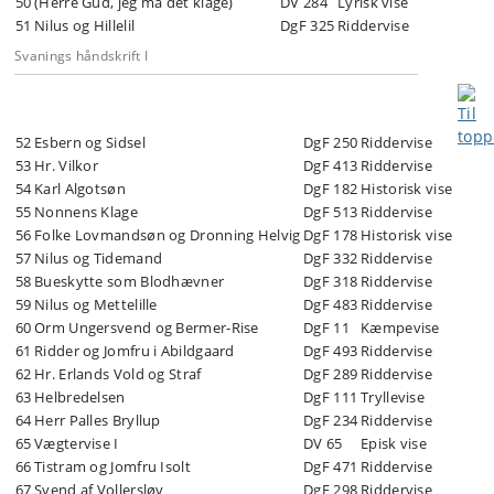
50
(Herre Gud, jeg må det klage)
DV 284
Lyrisk vise
51
Nilus og Hillelil
DgF 325
Riddervise
Svanings håndskrift I
52
Esbern og Sidsel
DgF 250
Riddervise
53
Hr. Vilkor
DgF 413
Riddervise
54
Karl Algotsøn
DgF 182
Historisk vise
55
Nonnens Klage
DgF 513
Riddervise
56
Folke Lovmandsøn og Dronning Helvig
DgF 178
Historisk vise
57
Nilus og Tidemand
DgF 332
Riddervise
58
Bueskytte som Blodhævner
DgF 318
Riddervise
59
Nilus og Mettelille
DgF 483
Riddervise
60
Orm Ungersvend og Bermer-Rise
DgF 11
Kæmpevise
61
Ridder og Jomfru i Abildgaard
DgF 493
Riddervise
62
Hr. Erlands Vold og Straf
DgF 289
Riddervise
63
Helbredelsen
DgF 111
Tryllevise
64
Herr Palles Bryllup
DgF 234
Riddervise
65
Vægtervise I
DV 65
Episk vise
66
Tistram og Jomfru Isolt
DgF 471
Riddervise
67
Svend af Vollersløv
DgF 298
Riddervise