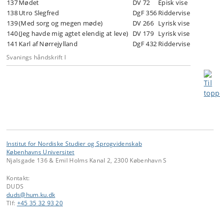
137
Mødet
DV 72
Episk vise
138
Utro Slegfred
DgF 356
Riddervise
139
(Med sorg og megen møde)
DV 266
Lyrisk vise
140
(Jeg havde mig agtet elendig at leve)
DV 179
Lyrisk vise
141
Karl af Nørrejylland
DgF 432
Riddervise
Svanings håndskrift I
Institut for Nordiske Studier og Sprogvidenskab
Københavns Universitet
Njalsgade 136 & Emil Holms Kanal 2, 2300 København S
Kontakt:
DUDS
duds
@
hum
.
ku
.
dk
Tlf:
+45 35 32 93 20