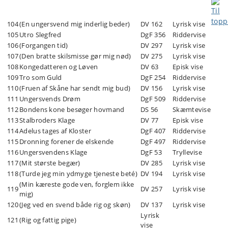
104
(En ungersvend mig inderlig beder)
DV 162
Lyrisk vise
105
Utro Slegfred
DgF 356
Riddervise
106
(Forgangen tid)
DV 297
Lyrisk vise
107
(Den bratte skilsmisse gør mig nød)
DV 275
Lyrisk vise
108
Kongedatteren og Løven
DV 63
Episk vise
109
Tro som Guld
DgF 254
Riddervise
110
(Fruen af Skåne har sendt mig bud)
DV 156
Lyrisk vise
111
Ungersvends Drøm
DgF 509
Riddervise
112
Bondens kone besøger hovmand
DS 56
Skæmtevise
113
Stalbroders Klage
DV 77
Episk vise
114
Adelus tages af Kloster
DgF 407
Riddervise
115
Dronning forener de elskende
DgF 497
Riddervise
116
Ungersvendens Klage
DgF 53
Tryllevise
117
(Mit største begær)
DV 285
Lyrisk vise
118
(Turde jeg min ydmyge tjeneste beté)
DV 194
Lyrisk vise
(Min kæreste gode ven, forglem ikke
119
DV 257
Lyrisk vise
mig)
120
(Jeg ved en svend både rig og skøn)
DV 137
Lyrisk vise
Lyrisk
121
(Rig og fattig pige)
vise