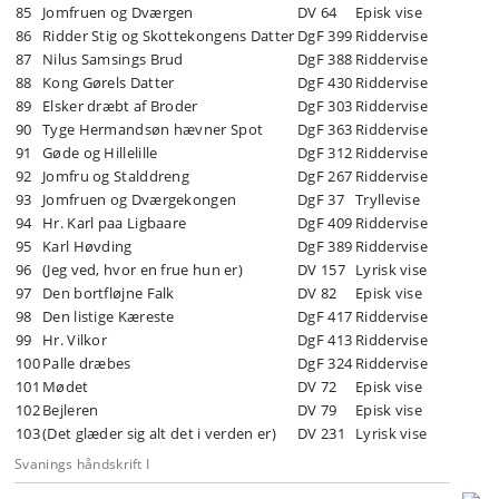
85
Jomfruen og Dværgen
DV 64
Episk vise
86
Ridder Stig og Skottekongens Datter
DgF 399
Riddervise
87
Nilus Samsings Brud
DgF 388
Riddervise
88
Kong Gørels Datter
DgF 430
Riddervise
89
Elsker dræbt af Broder
DgF 303
Riddervise
90
Tyge Hermandsøn hævner Spot
DgF 363
Riddervise
91
Gøde og Hillelille
DgF 312
Riddervise
92
Jomfru og Stalddreng
DgF 267
Riddervise
93
Jomfruen og Dværgekongen
DgF 37
Tryllevise
94
Hr. Karl paa Ligbaare
DgF 409
Riddervise
95
Karl Høvding
DgF 389
Riddervise
96
(Jeg ved, hvor en frue hun er)
DV 157
Lyrisk vise
97
Den bortfløjne Falk
DV 82
Episk vise
98
Den listige Kæreste
DgF 417
Riddervise
99
Hr. Vilkor
DgF 413
Riddervise
100
Palle dræbes
DgF 324
Riddervise
101
Mødet
DV 72
Episk vise
102
Bejleren
DV 79
Episk vise
103
(Det glæder sig alt det i verden er)
DV 231
Lyrisk vise
Svanings håndskrift I