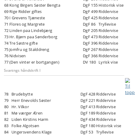
68
Kong Birgers Søster Bengta
DgF 155
Historisk vise
69
Rige Ridder giftes
DgF 499
Riddervise
70
I Grevens Tjæneste
DgF 425
Riddervise
71
Flores og Margrete
DgF 86
Tryllevise
72
Linden paa Lindebjærg
DgF 205
Riddervise
73
Hr. Bjørn paa Sønderborg
DgF 473
Riddervise
74
Tre Søstre gifte
DgF 396
Riddervise
75
Jomfru og Stalddreng
DgF 267
Riddervise
76
Nidvisen
DgF 366
Riddervise
77
(Den vinter er bortgangen)
DV 180
Lyrisk vise
Svanings håndskrift I
78
Brudebytte
DgF 428
Riddervise
79
Herr Enevolds Søster
DgF 221
Riddervise
80
Hr. Vilkor
DgF 413
Riddervise
81
Mø værger Æren
DgF 189
Riddervise
82
Liden Kirstins Harm
DgF 434
Riddervise
83
Folke Algotsøn
DgF 180
Historisk vise
84
Ungersvendens Klage
DgF 53
Tryllevise