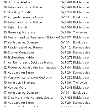
29
Nilus og Adelus
DgF 481
Riddervise
30
Sallemand dør af Elskov
DgF 482
Riddervise
31
Ovelil og Tovelil
DgF 247
Riddervise
32
Kongedatteren og Løven
DV 63
Episk vise
33
Sallemand dør af Elskov
DgF 482
Riddervise
34
Bejler i Lunden
DgF 502
Riddervise
35
Flores og Margrete
DgF 86
Tryllevise
36
Fæstemand og Fæstemø i Skibbrud
DgF 374
Riddervise
37
Jomfruen og Dværgen
DV 64
Episk vise
38
Raadengaard og Ørnen
DgF 12
Kæmpevise
39
Gralver Kongesøn
DgF 29
Kæmpevise
40
Stalbroders Kvide
DgF 273
Riddervise
41
Jon Remorsøns Død paa Havet
DgF 375
Riddervise
42
Ridder og Jomfru dør for hinanden
DgF 444
Riddervise
43
Hagbard og Signe
DgF 20
Kæmpevise
44
Markvor hængt som Hestetyv
DgF 336
Riddervise
45
Jomfruen i Bjærget
DgF 36
Tryllevise
46
Hor og Mord
DgF 348
Riddervise
47
Jomfruen og Dværgen
DV 64
Episk vise
48
Grev Henrik og Kongens Søster
DgF 433
Riddervise
49
Hagbard og Signe
DgF 20
Kæmpevise