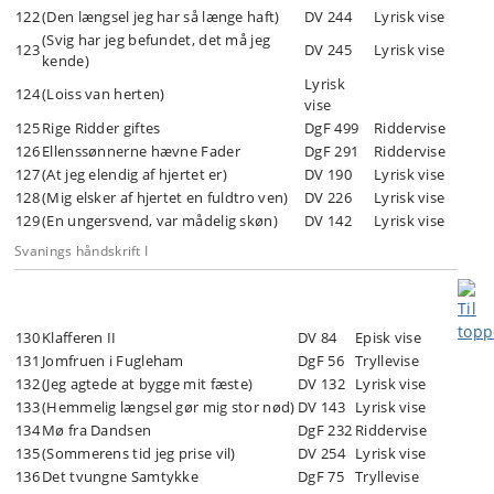
122
(Den længsel jeg har så længe haft)
DV 244
Lyrisk vise
(Svig har jeg befundet, det må jeg
123
DV 245
Lyrisk vise
kende)
Lyrisk
124
(Loiss van herten)
vise
125
Rige Ridder giftes
DgF 499
Riddervise
126
Ellenssønnerne hævne Fader
DgF 291
Riddervise
127
(At jeg elendig af hjertet er)
DV 190
Lyrisk vise
128
(Mig elsker af hjertet en fuldtro ven)
DV 226
Lyrisk vise
129
(En ungersvend, var mådelig skøn)
DV 142
Lyrisk vise
Svanings håndskrift I
130
Klafferen II
DV 84
Episk vise
131
Jomfruen i Fugleham
DgF 56
Tryllevise
132
(Jeg agtede at bygge mit fæste)
DV 132
Lyrisk vise
133
(Hemmelig længsel gør mig stor nød)
DV 143
Lyrisk vise
134
Mø fra Dandsen
DgF 232
Riddervise
135
(Sommerens tid jeg prise vil)
DV 254
Lyrisk vise
136
Det tvungne Samtykke
DgF 75
Tryllevise